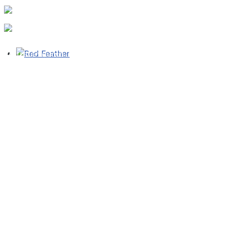
TAROT e.V.
vertreten durch: S. ROE Buchholzer
Telefon: +49 40 5946 5895
E-Mail:
roe@tarotverband.de
Impressum
Datenschutz
Haftungsausschluss
Telefon: +49 40 5946 5895
E-Mail:
roe@tarotverband.de
Youtube