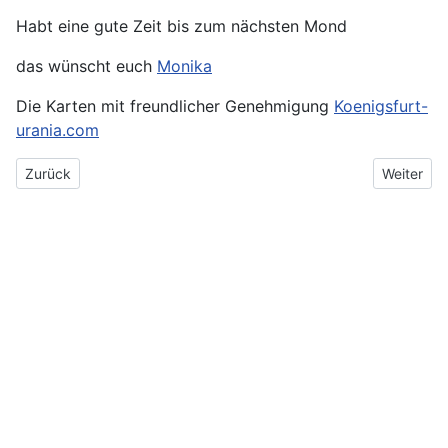
Habt eine gute Zeit bis zum nächsten Mond
das wünscht euch
Monika
Die Karten mit freundlicher Genehmigung
Koenigsfurt-
urania.com
Vorheriger Beitrag: Vollmond Jungfrau Fische 3. März 2026
Nächster 
Zurück
Weiter