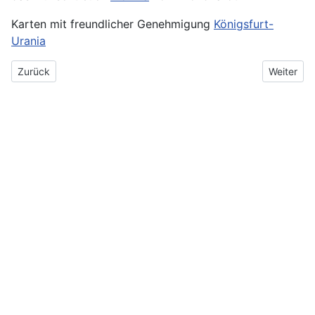
Karten mit freundlicher Genehmigung
Königsfurt-
Urania
Vorheriger Beitrag: Neumond im Wassermann 2026
Nächster B
Zurück
Weiter