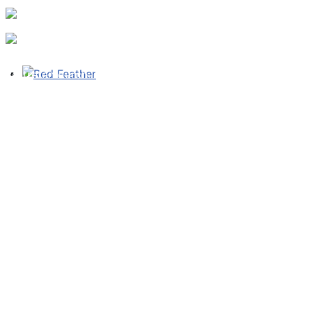
TAROT e.V.
vertreten durch: S. ROE Buchholzer
Telefon: +49 40 5946 5895
E-Mail:
roe@tarotverband.de
Impressum
Datenschutz
Haftungsausschluss
Telefon: +49 40 5946 5895
E-Mail:
roe@tarotverband.de
Youtube