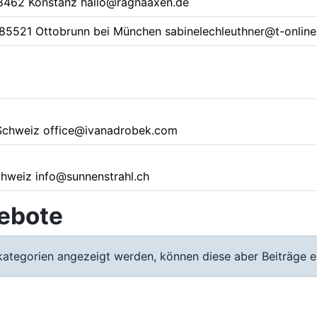
8462 Konstanz
hallo@ragnaaxen.de
85521 Ottobrunn bei München
sabinelechleuthner@t-online
Schweiz
office@ivanadrobek.com
1
hweiz
info@sunnenstrahl.ch
gebote
rkategorien angezeigt werden, können diese aber Beiträge e