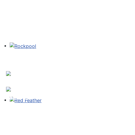
TAROT e.V.
vertreten
durch: S.
ROE
Buchholzer