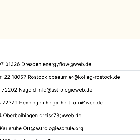
97
01326 Dresden
energyflow@web.de
r. 22
18057 Rostock
cbaeumler@kolleg-rostock.de
8
72202 Nagold
info@astrologieweb.de
5
72379 Hechingen
helga-hertkorn@web.de
 Oberboihingen
greiss73@web.de
Karlsruhe
Ott@astrologieschule.org