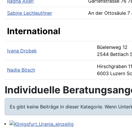
Ragna Axen
Gartenstrasse 76
7
Sabine Lechleuthner
An der Ottosäule 7
International
Büelenweg 12
Ivana Drobek
2544 Bettlach
Hirschgraben 1
Nadja Bösch
6003 Luzern
Sc
Individuelle Beratungsan
Information
Es gibt keine Beiträge in dieser Kategorie. Wenn Unte