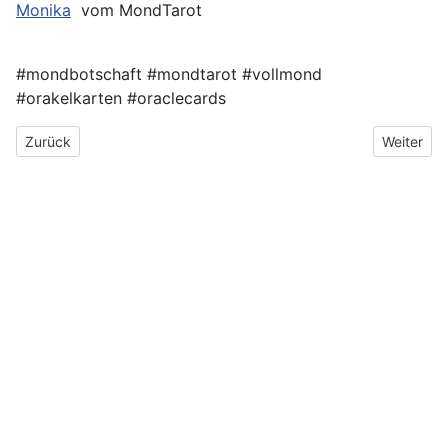
Monika
vom MondTarot
#mondbotschaft #mondtarot #vollmond
#orakelkarten #oraclecards
Vorheriger Beitrag: Jahres-Endspurt – seid dabei bei den Expe
Nächster 
Zurück
Weiter