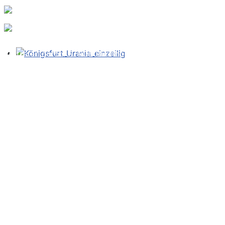
TAROT e.V.
vertreten durch: S. ROE Buchholzer
Telefon: +49 40 5946 5895
E-Mail:
roe@tarotverband.de
Impressum
Datenschutz
Haftungsausschluss
Telefon: +49 40 5946 5895
E-Mail:
roe@tarotverband.de
Youtube